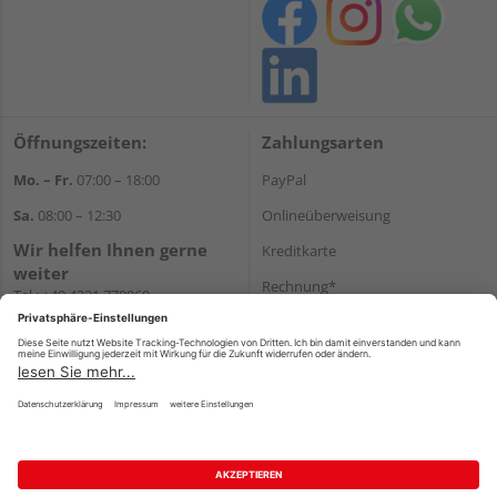
Öffnungszeiten:
Zahlungsarten
Mo. – Fr.
07:00 – 18:00
PayPal
Sa.
08:00 – 12:30
Onlineüberweisung
Wir helfen Ihnen gerne
Kreditkarte
weiter
Rechnung*
Tel.:
+49 4331 770060
E-Mail:
onlineshop@gehlsen.de
*Bonität vorausgesetzt
WhatsApp
Versand
Versandkosten
Impressum
AGB
Widerruf
Datenschutz
Reservierungsbedingungen
Vertrag widerrufen