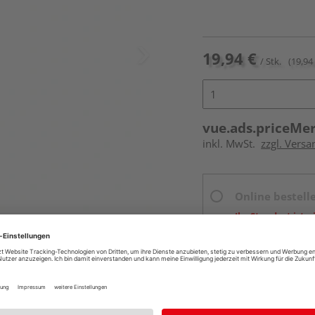
19,94 €
/ Stk.
(19,94 
vue.ads.priceMe
inkl. MwSt.
zzgl. Vers
Online bestell
Ihr Standort ist n
Beim Händler 
Auf Vorbestellun
vue.ads.priceMerch