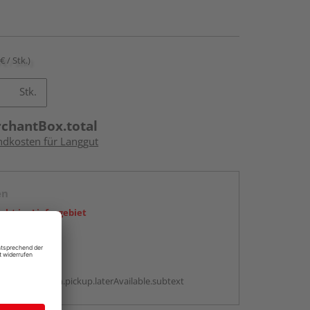
€ / Stk.)
Stk.
rchantBox.total
andkosten für Langgut
en
icht im Liefergebiet
abholen
g:
antBox.option.pickup.laterAvailable.subtext