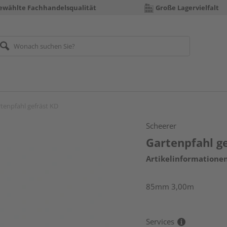
ewählte Fachhandelsqualität
Große Lagervielfalt
tenpfahl gefräst KD
Scheerer
Gartenpfahl g
Artikelinformatione
85mm 3,00m
Services