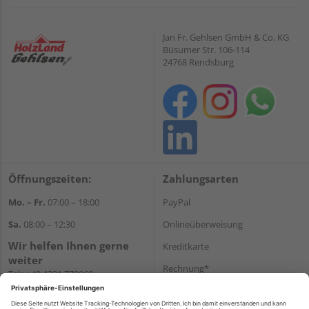
Jan Fr. Gehlsen GmbH & Co. KG
Büsumer Str. 106-114
24768 Rendsburg
Öffnungszeiten:
Zahlungsarten
Mo. – Fr.
07:00 – 18:00
PayPal
Sa.
08:00 – 12:30
Onlineüberweisung
Wir helfen Ihnen gerne
Kreditkarte
weiter
Rechnung*
Tel.:
+49 4331 770060
E-Mail:
onlineshop@gehlsen.de
*Bonität vorausgesetzt
WhatsApp