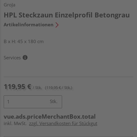
GroJa
HPL Steckzaun Einzelprofil Betongrau
Artikelinformationen
B x H: 45 x 180 cm
Services
119,95 €
/ Stk.
(119,95 € / Stk.)
Stk.
vue.ads.priceMerchantBox.total
inkl. MwSt.
zzgl. Versandkosten für Stückgut