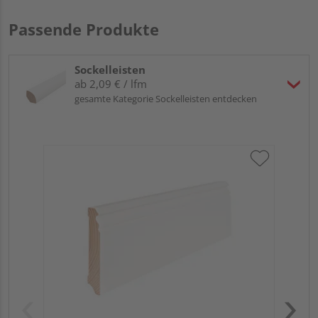
Passende Produkte
Sockelleisten
ab 2,09 € / lfm
gesamte Kategorie Sockelleisten entdecken
HA
MD