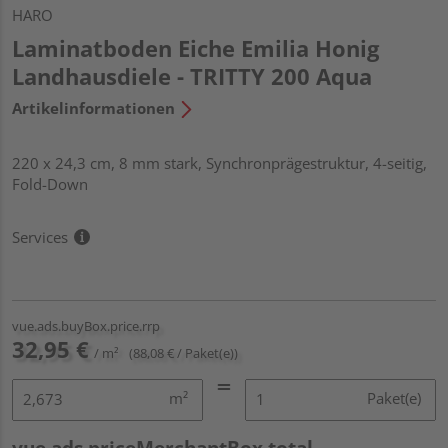
HARO
Laminatboden Eiche Emilia Honig
Landhausdiele - TRITTY 200 Aqua
Artikelinformationen
220 x 24,3 cm, 8 mm stark, Synchronprägestruktur, 4-seitig,
Fold-Down
Services
vue.ads.buyBox.price.rrp
32,95 €
/ m²
(88,08 € / Paket(e))
m²
Paket(e)
vue.ads.priceMerchantBox.total