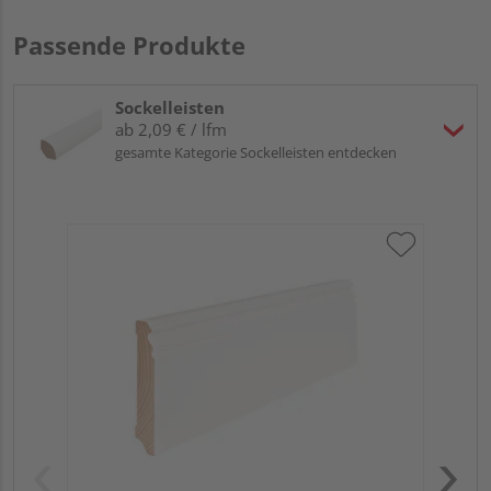
Passende Produkte
Sockelleisten
ab 2,09 € / lfm
gesamte Kategorie Sockelleisten entdecken
HA
MD