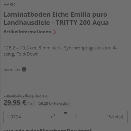
HARO
Laminatboden Eiche Emilia puro
Landhausdiele - TRITTY 200 Aqua
Artikelinformationen
128,2 x 19,3 cm, 8 mm stark, Synchronprägestruktur, 4-
seitig, Fold-Down
Services
vue.ads.buyBox.price.rrp
29,95 €
/ m²
(59,28 € / Paket(e))
m²
Paket(e)
vue.ads.priceMerchantBox.total