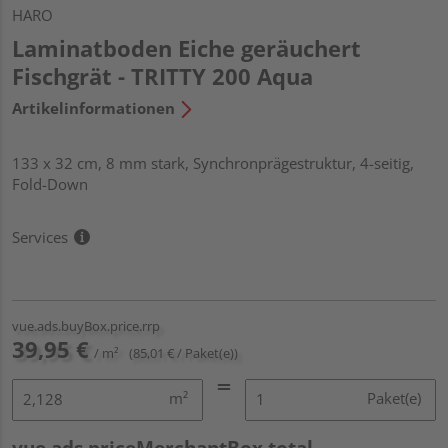
HARO
Laminatboden Eiche geräuchert
Fischgrät - TRITTY 200 Aqua
Artikelinformationen
133 x 32 cm, 8 mm stark, Synchronprägestruktur, 4-seitig,
Fold-Down
Services
vue.ads.buyBox.price.rrp
39,95 €
/ m²
(85,01 € / Paket(e))
m²
Paket(e)
vue.ads.priceMerchantBox.total