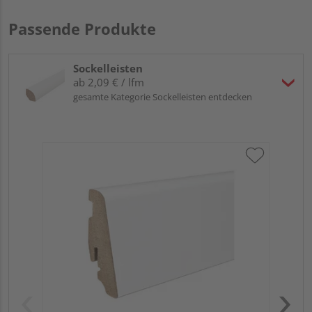
Passende Produkte
Sockelleisten
ab 2,09 € / lfm
gesamte Kategorie Sockelleisten entdecken
HA
PS