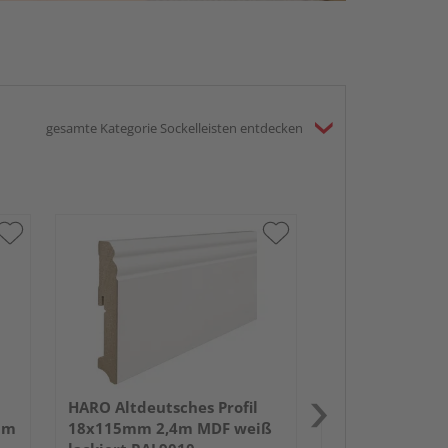
gesamte Kategorie Sockelleisten entdecken
HARO Altdeutsc
18x70mm 2,4m
lackiert RAL90
HARO Altdeutsches Profil
um
18x115mm 2,4m MDF weiß