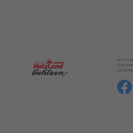
Jan Fr. 
Büsumer 
24768 R