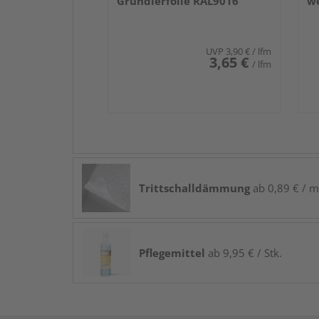
Grundierfolie RAL9016
we
UVP
3,90 €
/ lfm
3,65 €
/ lfm
Trittschalldämmung
ab 0,89 € / m
Pflegemittel
ab 9,95 € / Stk.