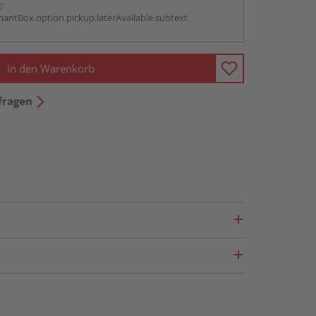
g:
antBox.option.pickup.laterAvailable.subtext
In den Warenkorb
fragen