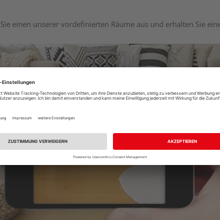
Sie einen unserer vordefinierten Räume aus und erhalten Sie ei
Raumplaner