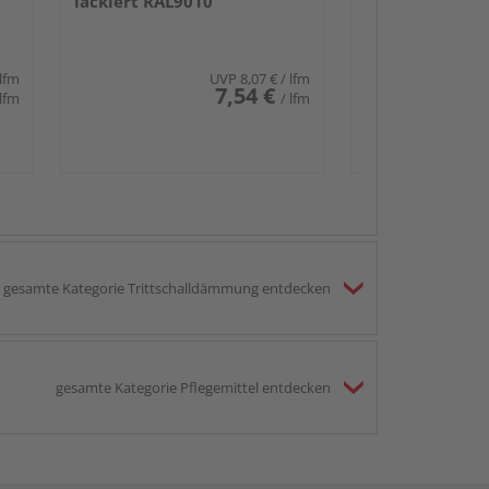
lackiert RAL9010
 lfm
UVP
8,07 €
/ lfm
7,54 €
 lfm
/ lfm
gesamte Kategorie Trittschalldämmung entdecken
gesamte Kategorie Pflegemittel entdecken