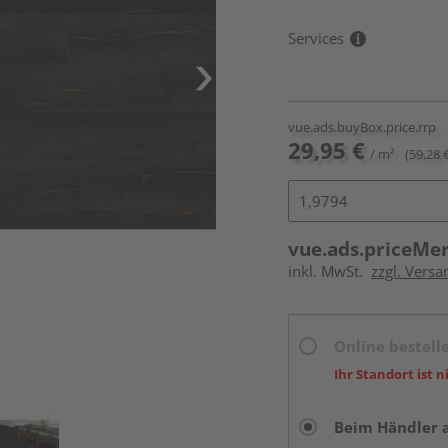
Services
vue.ads.buyBox.price.rrp
29,95 €
/ m²
(59,28 
vue.ads.priceMe
inkl. MwSt.
zzgl. Versa
Online bestell
Ihr Standort ist n
Beim Händler 