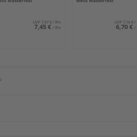
iß wasserfest
weiß wasserfest
UVP
7,97 €
/ lfm
UVP
7,16 €
/
7,45 €
6,70 €
/ lfm
/
²