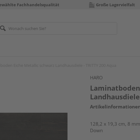
ewählte Fachhandelsqualität
Große Lagervielfalt
boden Eiche Metallic schwarz Landhausdiele - TRITTY 200 Aqua
HARO
Laminatboden 
Landhausdiele
Artikelinformatione
128,2 x 19,3 cm, 8 mm 
Down