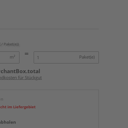
€ / Paket(e))
m²
Paket(e)
rchantBox.total
ndkosten für Stückgut
en
icht im Liefergebiet
abholen