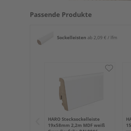
Passende Produkte
Sockelleisten
ab 2,09 € / lfm
HARO Stecksockelleiste
HA
19x58mm 2,2m MDF weiß
1