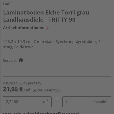
HARO
Laminatboden Eiche Torri grau
Landhausdiele - TRITTY 90
Artikelinformationen
128,2 x 19,3 cm, 7 mm stark, Synchronprägestruktur, 4-
seitig, Fold-Down
Services
vue.ads.buyBox.price.rrp
21,96 €
/ m²
(48,90 € / Paket(e))
m²
Paket(e)
vue.ads.priceMerchantBox.total