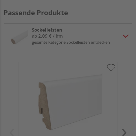
Passende Produkte
Sockelleisten
ab 2,09 € / lfm
gesamte Kategorie Sockelleisten entdecken
HA
PS