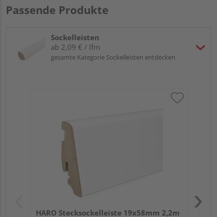
Passende Produkte
Sockelleisten
ab 2,09 € / lfm
gesamte Kategorie Sockelleisten entdecken
HA
PS
HARO Stecksockelleiste 19x58mm 2,2m