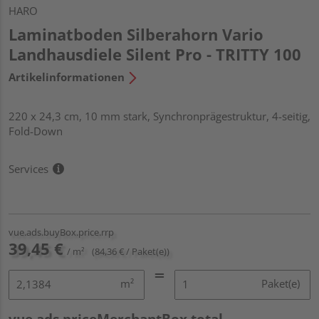
HARO
Laminatboden Silberahorn Vario
Landhausdiele Silent Pro - TRITTY 100
Artikelinformationen
220 x 24,3 cm, 10 mm stark, Synchronprägestruktur, 4-seitig,
Fold-Down
Services
vue.ads.buyBox.price.rrp
39,45 €
/ m²
(84,36 € / Paket(e))
m²
Paket(e)
vue.ads.priceMerchantBox.total