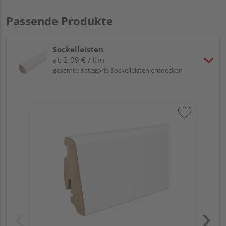
Passende Produkte
Sockelleisten
ab 2,09 € / lfm
gesamte Kategorie Sockelleisten entdecken
HA
PS