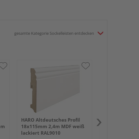
gesamte Kategorie Sockelleisten entdecken
HARO Altdeutsc
18x70mm 2,4m
lackiert RAL90
HARO Altdeutsches Profil
um
18x115mm 2,4m MDF weiß
lackiert RAL9010