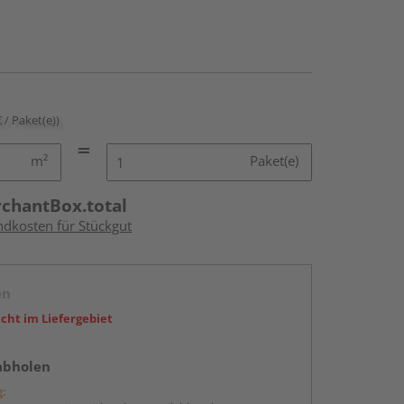
€ / Paket(e))
m²
Paket(e)
rchantBox.total
ndkosten für Stückgut
en
icht im Liefergebiet
abholen
g: