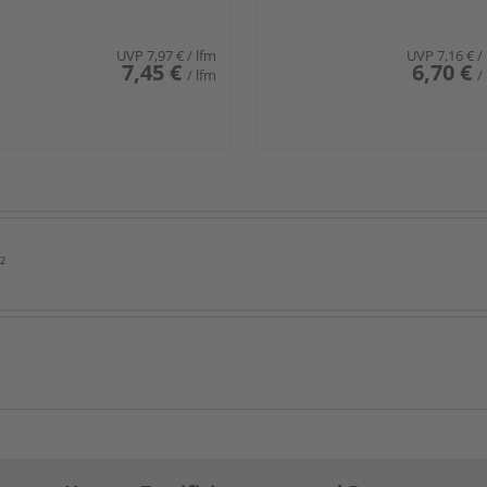
UVP
7,97 €
/ lfm
UVP
7,16 €
/
7,45 €
6,70 €
/ lfm
/
²