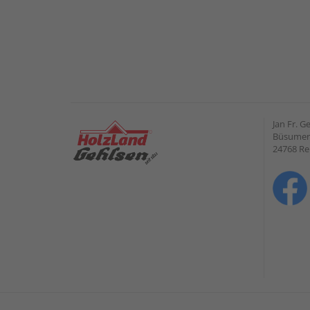
Jan Fr. 
Büsumer 
24768 R