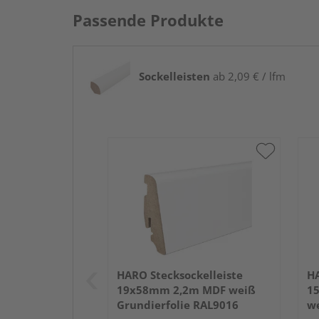
Passende Produkte
Sockelleisten
ab 2,09 € / lfm
HARO Stecksockelleiste
HA
19x58mm 2,2m MDF weiß
1
Grundierfolie RAL9016
we