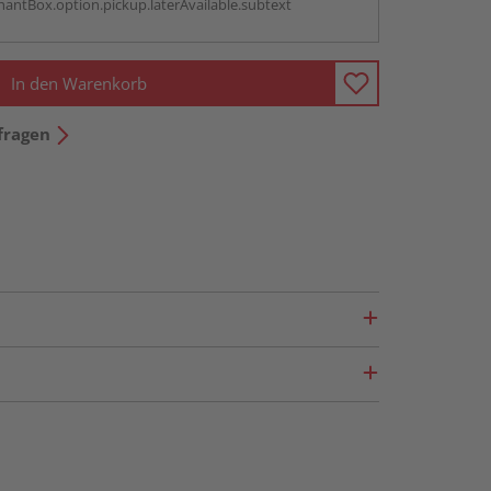
antBox.option.pickup.laterAvailable.subtext
In den Warenkorb
fragen