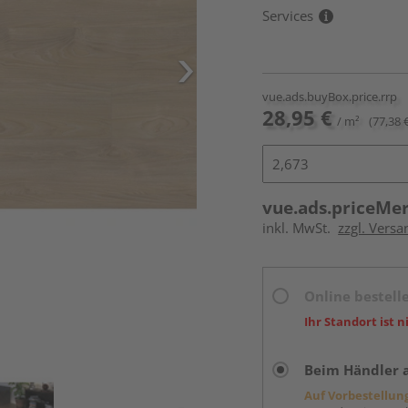
Services
vue.ads.buyBox.price.rrp
28,95 €
/ m²
(77,38 
vue.ads.priceMe
inkl. MwSt.
zzgl. Versa
Online bestell
Ihr Standort ist n
Beim Händler 
Auf Vorbestellun