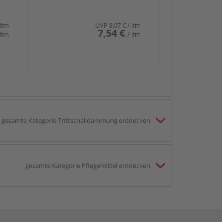
 lfm
UVP
8,07 €
/ lfm
7,54 €
 lfm
/ lfm
gesamte Kategorie Trittschalldämmung entdecken
gesamte Kategorie Pflegemittel entdecken