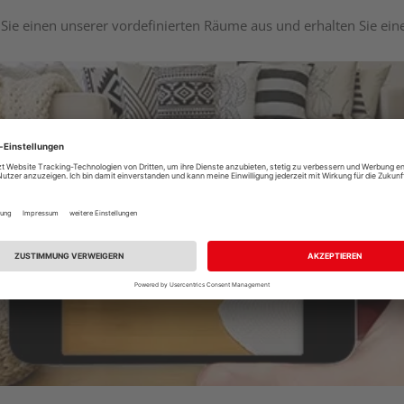
Sie einen unserer vordefinierten Räume aus und erhalten Sie ei
Raumplaner