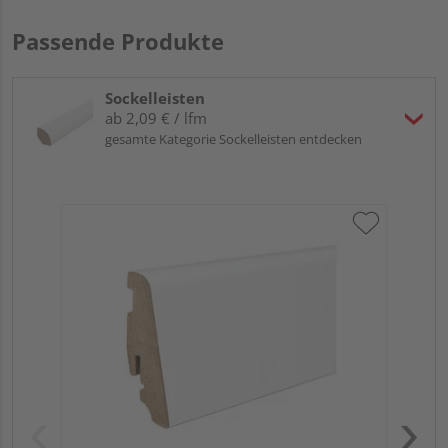
Passende Produkte
Sockelleisten
ab 2,09 € / lfm
gesamte Kategorie Sockelleisten entdecken
HA
PS