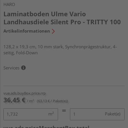
HARO
Laminatboden Ulme Vario
Landhausdiele Silent Pro - TRITTY 100
Artikelinformationen
128,2 x 19,3 cm, 10 mm stark, Synchronprägestruktur, 4-
seitig, Fold-Down
Services
vue.ads.buyBox.price.rrp
36,45 €
/ m²
(63,13 € / Paket(e))
m²
Paket(e)
vue.ads.priceMerchantBox.total