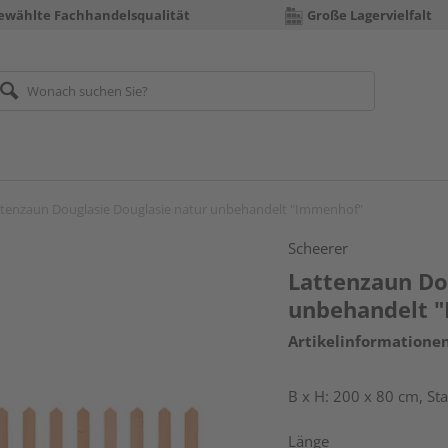
ewählte Fachhandelsqualität
Große Lagervielfalt
ttenzaun Douglasie Douglasie natur unbehandelt "Immenhof"
Scheerer
Lattenzaun Do
unbehandelt 
Artikelinformatione
B x H: 200 x 80 cm, S
Länge