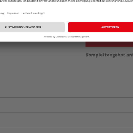
Beim Händler 
Auf Vorbestellun
vue.ads.priceMerch
Komplettangebot an