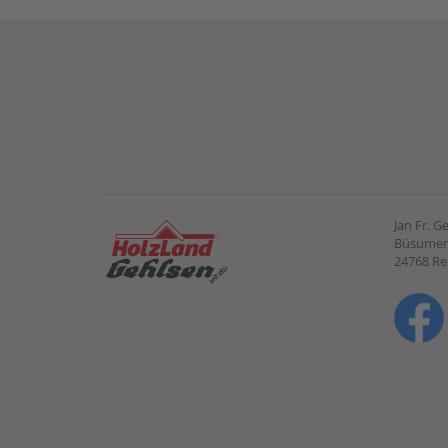
Jan Fr. 
Büsumer 
24768 R