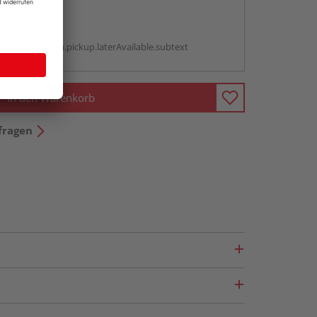
abholen
g:
antBox.option.pickup.laterAvailable.subtext
In den Warenkorb
fragen