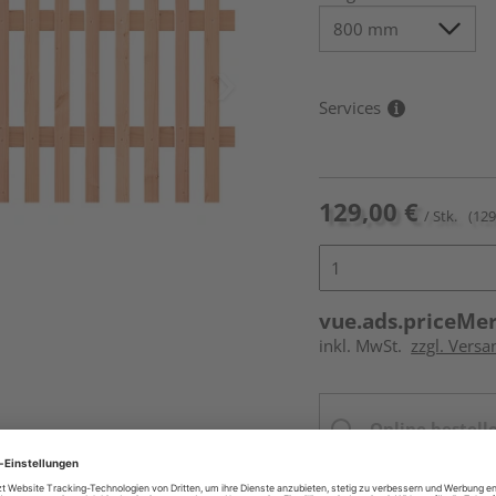
Services
129,00 €
/ Stk.
(129
vue.ads.priceMe
inkl. MwSt.
zzgl. Versa
Online bestell
Ihr Standort ist n