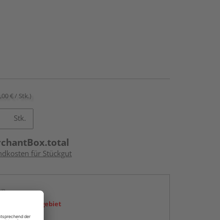
,00 € / Stk.)
Stk.
rchantBox.total
ndkosten für Stückgut
en
icht im Liefergebiet