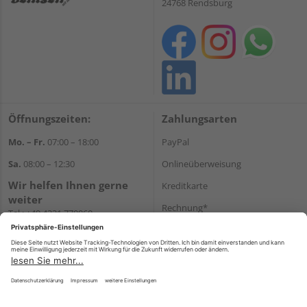
24768 Rendsburg
Öffnungszeiten:
Zahlungsarten
Mo. – Fr.
07:00 – 18:00
PayPal
Sa.
08:00 – 12:30
Onlineüberweisung
Wir helfen Ihnen gerne
Kreditkarte
weiter
Rechnung*
Tel.:
+49 4331 770060
E-Mail:
onlineshop@gehlsen.de
*Bonität vorausgesetzt
WhatsApp
Versand
Versandkosten