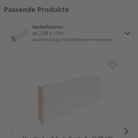
Passende Produkte
Sockelleisten
ab 2,09 € / lfm
gesamte Kategorie Sockelleisten entdecken
HA
MD