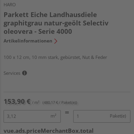
HARO
Parkett Eiche Landhausdiele
graphitgrau natur-geölt Selectiv
oleovera - Serie 4000
Artikelinformationen
100 x 12 cm, 10 mm stark, gebürstet, Nut & Feder
Services
153,90 €
/ m²
(480,17 € / Paket(e))
m²
Paket(e)
vue.ads.priceMerchantBox.total