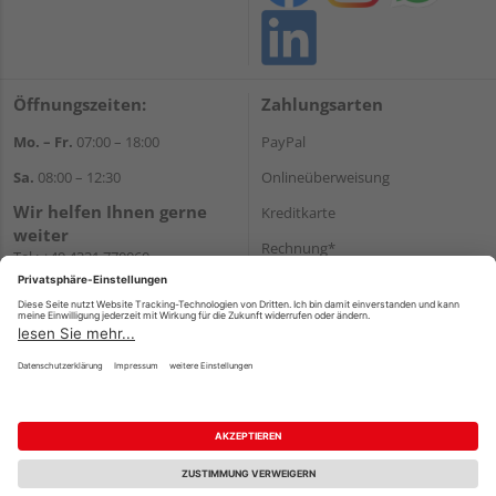
Öffnungszeiten:
Zahlungsarten
Mo. – Fr.
07:00 – 18:00
PayPal
Sa.
08:00 – 12:30
Onlineüberweisung
Wir helfen Ihnen gerne
Kreditkarte
weiter
Rechnung*
Tel.:
+49 4331 770060
E-Mail:
onlineshop@gehlsen.de
*Bonität vorausgesetzt
WhatsApp
Versand
Versandkosten
Impressum
AGB
Widerruf
Datenschutz
Reservierungsbedingungen
Vertrag widerrufen