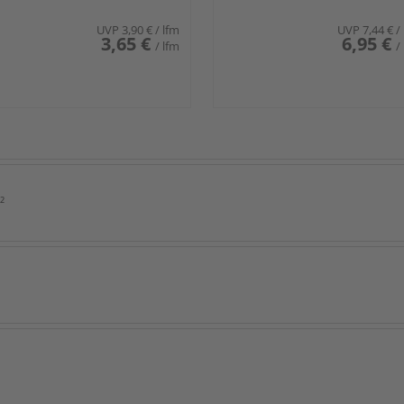
UVP
3,90 €
/ lfm
UVP
7,44 €
/
3,65 €
6,95 €
/ lfm
/
²