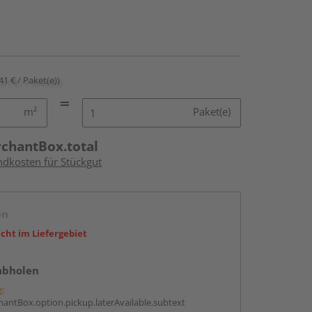
41 € / Paket(e))
m²
Paket(e)
rchantBox.total
ndkosten für Stückgut
en
icht im Liefergebiet
abholen
g:
antBox.option.pickup.laterAvailable.subtext