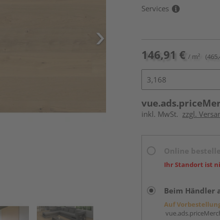
Services
146,91 €
/ m²
(465,
vue.ads.priceMe
inkl. MwSt.
zzgl. Versa
Online bestell
Ihr Standort ist n
Beim Händler 
Auf Vorbestellun
vue.ads.priceMerch