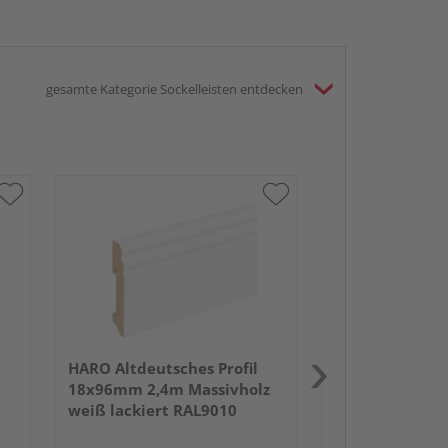
gesamte Kategorie Sockelleisten entdecken
HARO Stecksock
16x58mm 2,2m 
foliert RAL901
HARO Altdeutsches Profil
18x96mm 2,4m Massivholz
weiß lackiert RAL9010