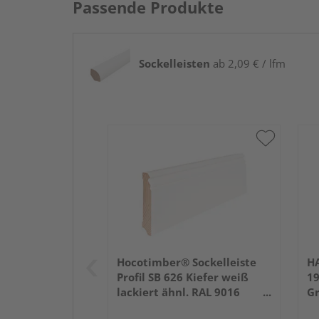
Passende Produkte
Sockelleisten
ab 2,09 € / lfm
Hocotimber® Sockelleiste
HA
Profil SB 626 Kiefer weiß
1
lackiert ähnl. RAL 9016
Gr
2400x96x16mm