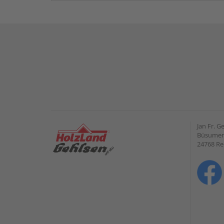
Jan Fr. 
Büsumer 
24768 R