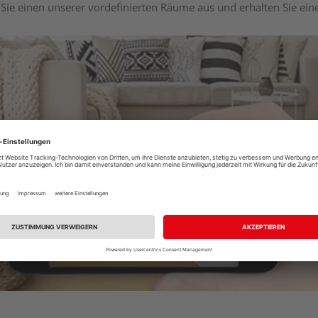
Sie einen unserer vordefinierten Räume aus und erhalten Sie ei
Raumplaner