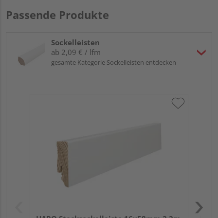
Passende Produkte
Sockelleisten
ab 2,09 € / lfm
gesamte Kategorie Sockelleisten entdecken
HA
2,4