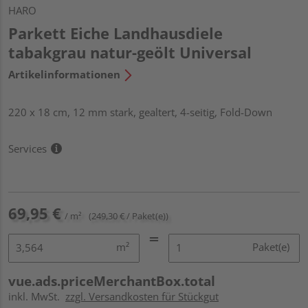
HARO
Parkett Eiche Landhausdiele
tabakgrau natur-geölt Universal
Artikelinformationen
220 x 18 cm, 12 mm stark, gealtert, 4-seitig, Fold-Down
Services
69,95 €
/ m²
(249,30 € / Paket(e))
m²
Paket(e)
vue.ads.priceMerchantBox.total
inkl. MwSt.
zzgl. Versandkosten für Stückgut