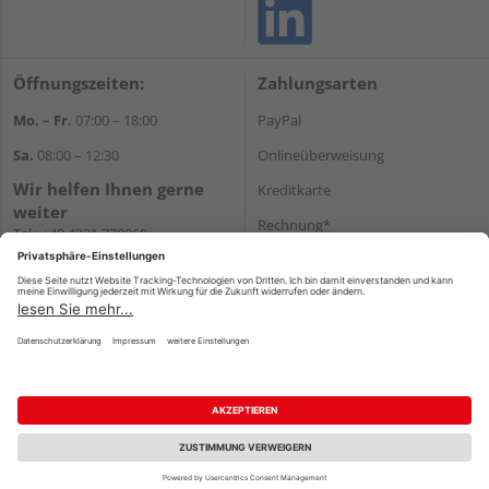
Öffnungszeiten:
Zahlungsarten
Mo. – Fr.
07:00 – 18:00
PayPal
Sa.
08:00 – 12:30
Onlineüberweisung
Wir helfen Ihnen gerne
Kreditkarte
weiter
Rechnung*
Tel.:
+49 4331 770060
E-Mail:
onlineshop@gehlsen.de
*Bonität vorausgesetzt
WhatsApp
Versand
Versandkosten
Impressum
AGB
Widerruf
Datenschutz
Reservierungsbedingungen
Vertrag widerrufen
©
HolzLand GmbH