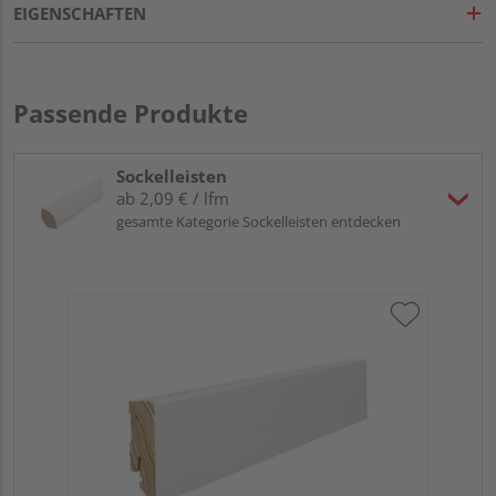
EIGENSCHAFTEN
Passende Produkte
Sockelleisten
ab 2,09 € / lfm
gesamte Kategorie Sockelleisten entdecken
HA
2,4