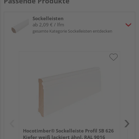
Passende Produkte
Sockelleisten
ab 2,09 € / lfm
gesamte Kategorie Sockelleisten entdecken
HA
MD
Hocotimber® Sockelleiste Profil SB 626
Kiefer weiß lackiert ähnl. RAL 9016