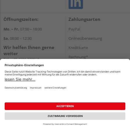
Öffnungszeiten:
Zahlungsarten
Mo. – Fr.
07:00 – 18:00
PayPal
Sa.
08:00 – 12:30
Onlineüberweisung
Wir helfen Ihnen gerne
Kreditkarte
weiter
Rechnung*
Tel.:
+49 4331 770060
E-Mail:
onlineshop@gehlsen.de
*Bonität vorausgesetzt
WhatsApp
Versand
Versandkosten
Impressum
AGB
Widerruf
Datenschutz
Reservierungsbedingungen
Vertrag widerrufen
©
HolzLand GmbH