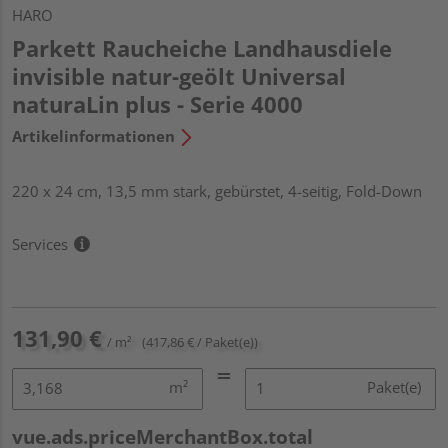
HARO
Parkett Raucheiche Landhausdiele
invisible natur-geölt Universal
naturaLin plus - Serie 4000
Artikelinformationen
220 x 24 cm, 13,5 mm stark, gebürstet, 4-seitig, Fold-Down
Services
131,90 €
/ m²
(417,86 € / Paket(e))
m²
Paket(e)
vue.ads.priceMerchantBox.total