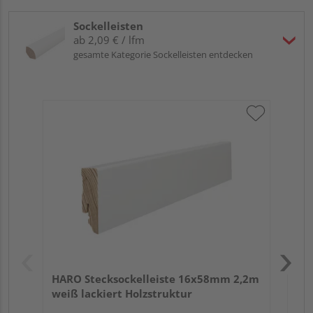
Sockelleisten
ab 2,09 € / lfm
gesamte Kategorie Sockelleisten entdecken
HA
2,4
HARO Stecksockelleiste 16x58mm 2,2m
weiß lackiert Holzstruktur