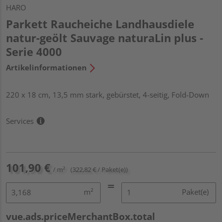
HARO
Parkett Raucheiche Landhausdiele
natur-geölt Sauvage naturaLin plus -
Serie 4000
Artikelinformationen
220 x 18 cm, 13,5 mm stark, gebürstet, 4-seitig, Fold-Down
Services
101,90 €
/ m²
(322,82 € / Paket(e))
m²
Paket(e)
vue.ads.priceMerchantBox.total