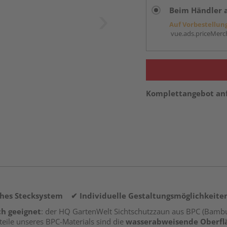
Beim Händler 
Auf Vorbestellun
vue.ads.priceMerch
Komplettangebot an
hes Stecksystem ✔ Individuelle Gestaltungsmöglichkeite
ch geeignet
: der HQ GartenWelt Sichtschutzzaun aus BPC (Bambu
ile unseres BPC-Materials sind die
wasserabweisende Oberfl