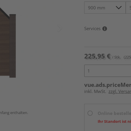
Services
225,95 €
/ Stk.
(225
vue.ads.priceMe
inkl. MwSt.
zzgl. Versa
umfang enthalten.
Online bestell
Ihr Standort ist n