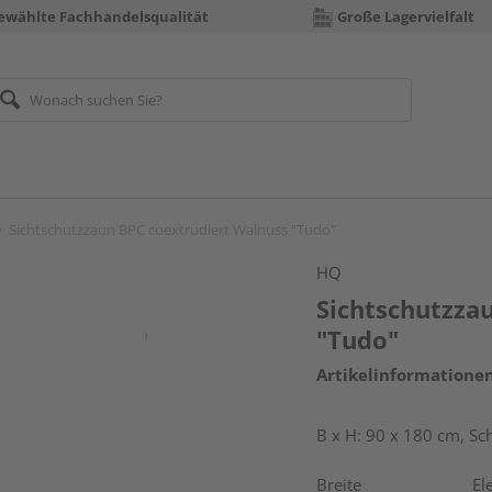
ewählte Fachhandelsqualität
Große Lagervielfalt
Sichtschutzzaun BPC coextrudiert Walnuss "Tudo"
HQ
Sichtschutzza
"Tudo"
Artikelinformatione
B x H: 90 x 180 cm, Sch
Breite
El