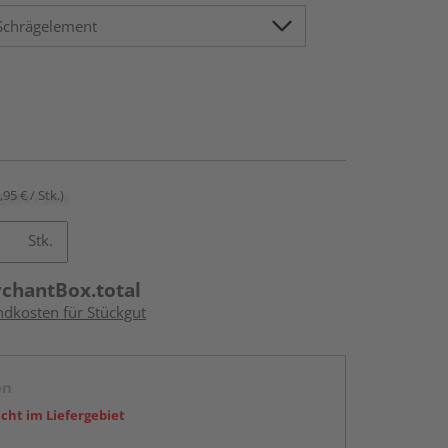
,95 € / Stk.)
Stk.
rchantBox.total
ndkosten für Stückgut
en
icht im Liefergebiet