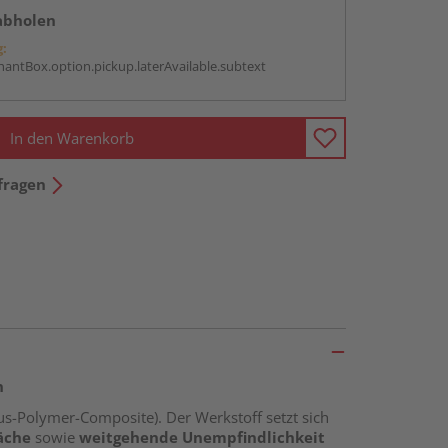
abholen
g:
antBox.option.pickup.laterAvailable.subtext
In den Warenkorb
fragen
n
s-Polymer-Composite). Der Werkstoff setzt sich
äche
sowie
weitgehende Unempfindlichkeit