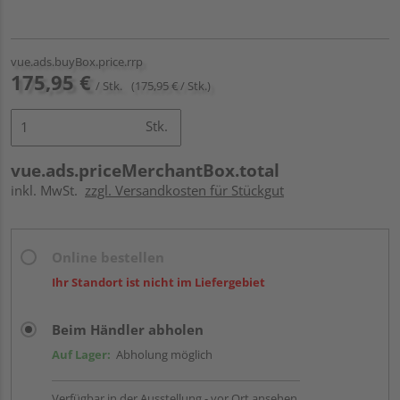
vue.ads.buyBox.price.rrp
175,95 €
/ Stk.
(175,95 € / Stk.)
Stk.
vue.ads.priceMerchantBox.total
inkl. MwSt.
zzgl. Versandkosten für Stückgut
Online bestellen
Ihr Standort ist nicht im Liefergebiet
Beim Händler abholen
Auf Lager:
Abholung möglich
Verfügbar in der Ausstellung - vor Ort ansehen.