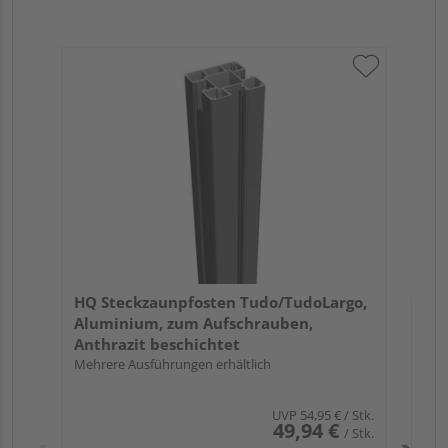
HQ
Al
Sil
Meh
HQ Steckzaunpfosten Tudo/TudoLargo,
Aluminium, zum Aufschrauben,
Anthrazit beschichtet
Mehrere Ausführungen erhältlich
UVP
54,95 €
/ Stk.
49,94 €
/ Stk.