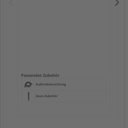
Pas
Passendes Zubehör
Außenbeleuchtung
Zaun-Zubehör