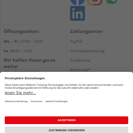
Öffnungszeiten:
Zahlungsarten
Mo. – Fr.
07:00 – 18:00
PayPal
Sa.
08:00 – 12:30
Onlineüberweisung
Wir helfen Ihnen gerne
Kreditkarte
weiter
Rechnung*
Tel.:
+49 4331 770060
E-Mail:
onlineshop@gehlsen.de
*Bonität vorausgesetzt
WhatsApp
Versand
Versandkosten
Impressum
AGB
Widerruf
Datenschutz
Reservierungsbedingungen
Vertrag widerrufen