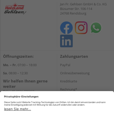
Jan Fr. Gehlsen GmbH & Co. KG
Büsumer Str. 106-114
24768 Rendsburg
Öffnungszeiten:
Zahlungsarten
Mo. – Fr.
07:00 – 18:00
PayPal
Sa.
08:00 – 12:30
Onlineüberweisung
Wir helfen Ihnen gerne
Kreditkarte
weiter
Rechnung*
Tel.:
+49 4331 770060
E-Mail:
onlineshop@gehlsen.de
*Bonität vorausgesetzt
WhatsApp
Versand
Versandkosten