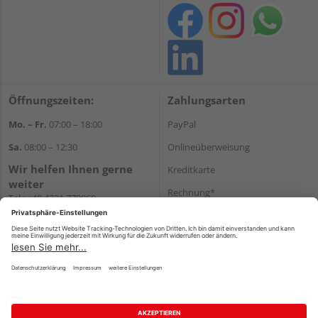
Öffnungszeiten:
Zahlungsarten
Mo. – Fr.
07:00 – 18:00
PayPal
Sa.
08:00 – 12:30
Onlineüberweisung
Wir helfen Ihnen gerne
Kreditkarte
weiter
Rechnung*
Tel.:
+49 4331 770060
E-Mail:
onlineshop@gehlsen.de
*Bonität vorausgesetzt
WhatsApp
Versand
Versandkosten
Impressum
AGB
Widerruf
Datenschutz