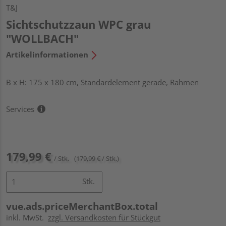
T&J
Sichtschutzzaun WPC grau
"WOLLBACH"
Artikelinformationen
B x H: 175 x 180 cm, Standardelement gerade, Rahmen
Services
179,99 €
/ Stk.
(179,99 € / Stk.)
Stk.
vue.ads.priceMerchantBox.total
inkl. MwSt.
zzgl. Versandkosten für Stückgut