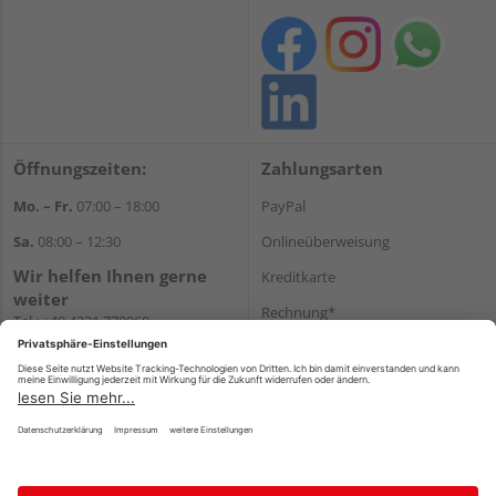
Öffnungszeiten:
Zahlungsarten
Mo. – Fr.
07:00 – 18:00
PayPal
Sa.
08:00 – 12:30
Onlineüberweisung
Wir helfen Ihnen gerne
Kreditkarte
weiter
Rechnung*
Tel.:
+49 4331 770060
E-Mail:
onlineshop@gehlsen.de
*Bonität vorausgesetzt
WhatsApp
Versand
Versandkosten
Impressum
AGB
Widerruf
Datenschutz