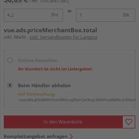
/ lfm
(151,58 € / Stk.)
lfm
Stk.
vue.ads.priceMerchantBox.total
inkl. MwSt.
zzgl. Versandkosten für Langgut
Online bestellen
Ihr Standort ist nicht im Liefergebiet
Beim Händler abholen
Auf Vorbestellung:
vue.ads.priceMerchantBox.option.pickup.laterAvailable.subtext
In den Warenkorb
Komplettangebot anfragen