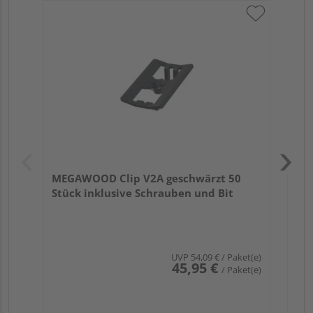
ME
ink
MEGAWOOD Clip V2A geschwärzt 50
Stück inklusive Schrauben und Bit
UVP
54,09 €
/ Paket(e)
45,95 €
/ Paket(e)