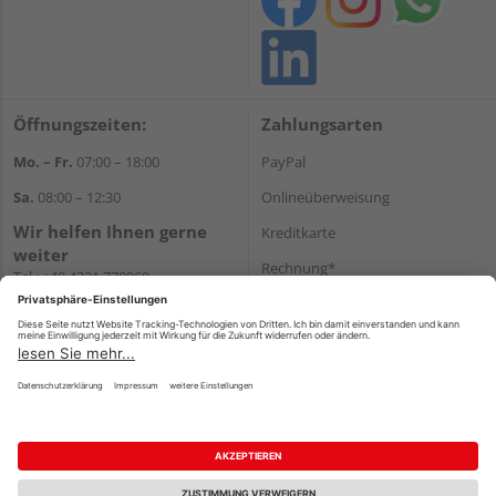
Öffnungszeiten:
Zahlungsarten
Mo. – Fr.
07:00 – 18:00
PayPal
Sa.
08:00 – 12:30
Onlineüberweisung
Wir helfen Ihnen gerne
Kreditkarte
weiter
Rechnung*
Tel.:
+49 4331 770060
E-Mail:
onlineshop@gehlsen.de
*Bonität vorausgesetzt
WhatsApp
Versand
Versandkosten
Impressum
AGB
Widerruf
Datenschutz
Reservierungsbedingungen
Vertrag widerrufen