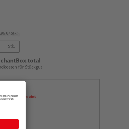
,96 € / Stk.)
Stk.
rchantBox.total
ndkosten für Stückgut
en
icht im Liefergebiet
abholen
ng möglich