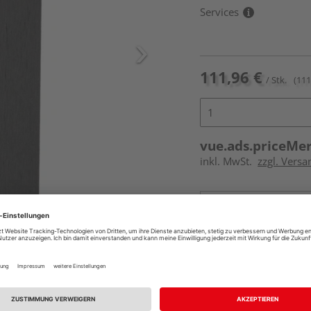
Services
111,96 €
/ Stk.
(111
vue.ads.priceMe
inkl. MwSt.
zzgl. Versa
Online bestell
Ihr Standort ist n
Beim Händler 
Auf Lager:
Abholu