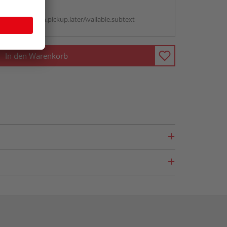
g:
antBox.option.pickup.laterAvailable.subtext
In den Warenkorb