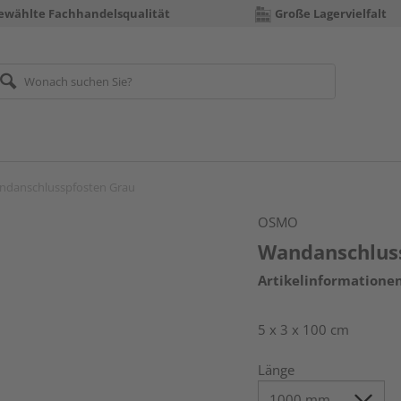
ewählte Fachhandelsqualität
Große Lagervielfalt
ndanschlusspfosten Grau
OSMO
Wandanschlus
Artikelinformatione
5 x 3 x 100 cm
Länge