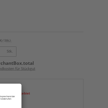
€ / Stk.)
Stk.
rchantBox.total
ndkosten für Stückgut
en
icht im Liefergebiet
abholen