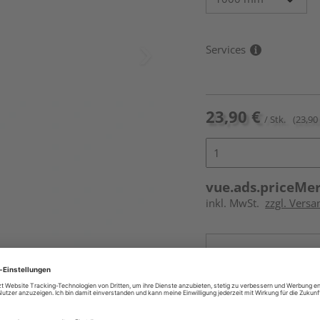
Services
23,90 €
/ Stk.
(23,90 
vue.ads.priceMe
inkl. MwSt.
zzgl. Versa
Online bestell
Ihr Standort ist n
Beim Händler 