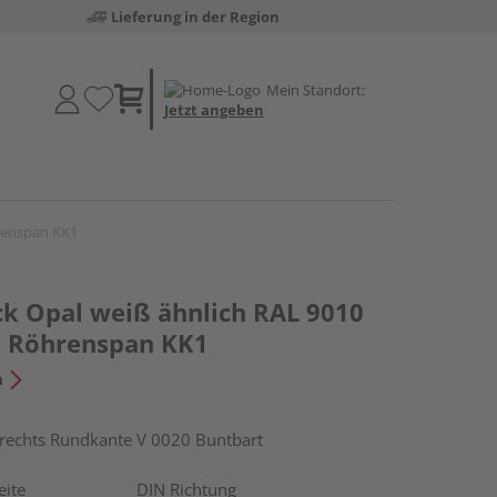
Lieferung in der Region
Mein Standort:
Jetzt angeben
renspan KK1
k Opal weiß ähnlich RAL 9010
G Röhrenspan KK1
n
chts Rundkante V 0020 Buntbart
eite
DIN Richtung