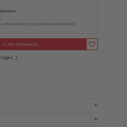
abholen
g:
antBox.option.pickup.laterAvailable.subtext
In den Warenkorb
fragen