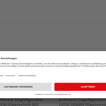
iffwerk Türgriffgarnitur
Griffwerk Türgriffgarnitur
CIA Klipptechnik GK3
LUCIA SQUARE Klipptechn