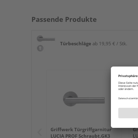
Passende Produkte
Türbeschläge
ab 19,95 € / Stk.
Griffwerk Türgriffgarnitur
Gr
LUCIA PROF Schraubt.GK3
LU