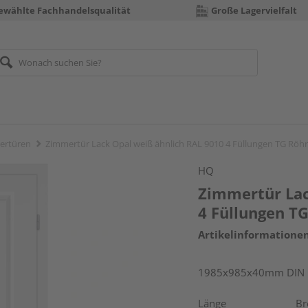
ewählte Fachhandelsqualität
Große Lagervielfalt
ertüren
Zimmertür Lack Opal weiß ähnlich RAL 9010 4 Füllungen TG Röh
HQ
Zimmertür Lac
4 Füllungen T
Artikelinformatione
1985x985x40mm DIN re
Länge
Br