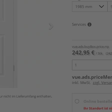
Services
vue.ads.buyBox.price.rrp
242,95 €
/ Stk.
(242
vue.ads.priceMe
inkl. MwSt.
zzgl. Versa
ur nicht im Lieferumfang enthalten,
Online bestell
Ihr Standort ist n