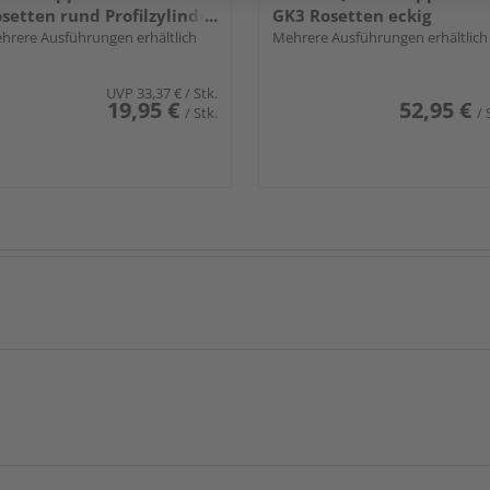
setten rund Profilzylinder
GK3 Rosetten eckig
elst. ma.
hrere Ausführungen erhältlich
Profilzylinder Edelst. ma.
Mehrere Ausführungen erhältlich
UVP
33,37 €
/ Stk.
19,95 €
52,95 €
/ Stk.
/ 