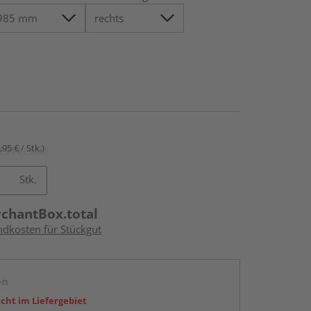
,95 € / Stk.)
Stk.
rchantBox.total
ndkosten für Stückgut
en
icht im Liefergebiet