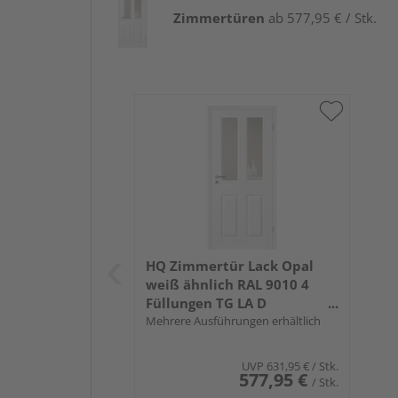
Zimmertüren
ab 577,95 € / Stk.
HQ Zimmertür Lack Opal
weiß ähnlich RAL 9010 4
Füllungen TG LA D
Röhrenspan KK1
Mehrere Ausführungen erhältlich
UVP
631,95 €
/ Stk.
577,95 €
/ Stk.