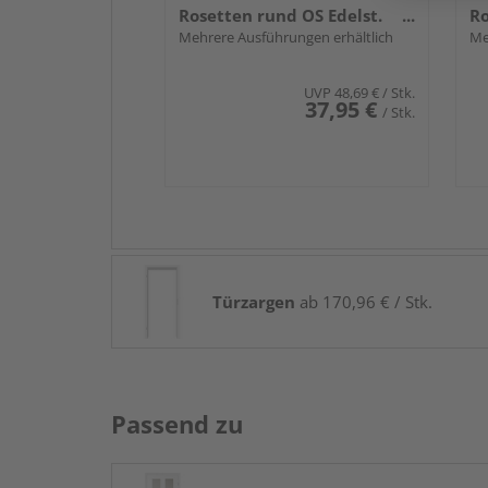
Rosetten rund OS Edelst.
Ro
ma.
Mehrere Ausführungen erhältlich
Ed
Me
UVP
48,69 €
/ Stk.
37,95 €
/ Stk.
Türzargen
ab 170,96 € / Stk.
Passend zu