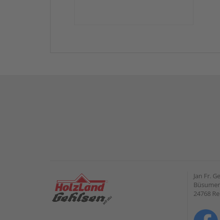
Jan Fr. 
Büsumer 
24768 R